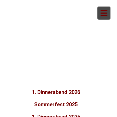
Zum
Inhalt
springen
EINBLICKE
BILDERGALERIE
1. Dinnerabend 2026
Sommerfest 2025
1. Dinnerabend 2025